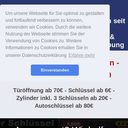
Um unsere Webseite für Sie optimal zu gestalten
Aachener Schlüsseldienst Herten seit
und fortlaufend verbessern zu können,
verwenden wir Cookies. Durch die weitere
1925 GmbH
Nutzung der Webseite stimmen Sie der
Ihr Experte für Türöffnungen &
Verwendung von Cookies zu. Weitere
Sicherheit in Aachen und Umgebung
Informationen zu Cookies erhalten Sie in
unserer Datenschutzerklärung
Erfahre mehr
Schlüsselnotdienst Aachen -
Einverstanden
Soforthilfe 0241 50 17 79
Türöffnung ab 70€ - Schlüssel ab 6€ -
Zylinder inkl. 3 Schlüsseln ab 20€ -
Autoschlüssel ab 80€